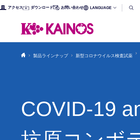
アクセス
ダウンロード
お問い合わせ
LANGUAGE
製品ラインナップ
新型コロナウイルス検査試薬
COVID-19 an
カイノスについて
開示情報（組織・人事）
生化学試薬
職種紹介
企業理念
開示情報
免疫学試
新卒採用
抗原コンボ