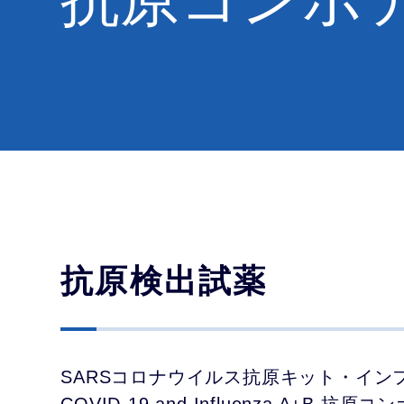
事業所案内
決算説明会資料
会社沿革
IRカレ
研究用試薬
イムノク
特定個人情報等の適切な
株券の電子化について
学会情報・新製品情報
コンプラ
株価情報
取り扱いに
関する
基本方針
ホットラ
パートナーシップ
構築宣⾔
抗原検出試薬
SARSコロナウイルス抗原キット・イン
COVID-19 and Influenza A+B