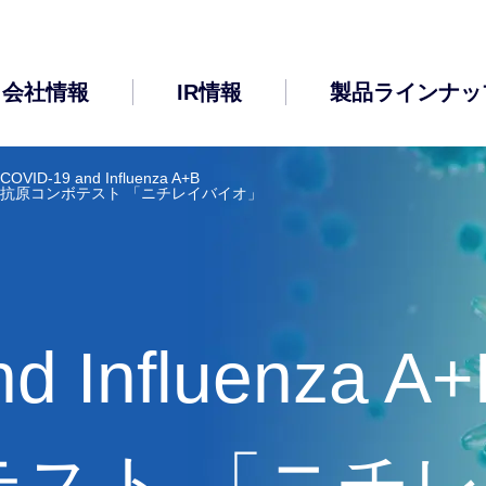
会社情報
IR情報
製品ラインナッ
COVID-19 and Influenza A+B
抗原コンボテスト 「ニチレイバイオ」
d Influenza A
（その他）
薬
トップメッセージ
電子公告
輸血検査用機器・試薬
キャリア採用
テスト 「ニチ