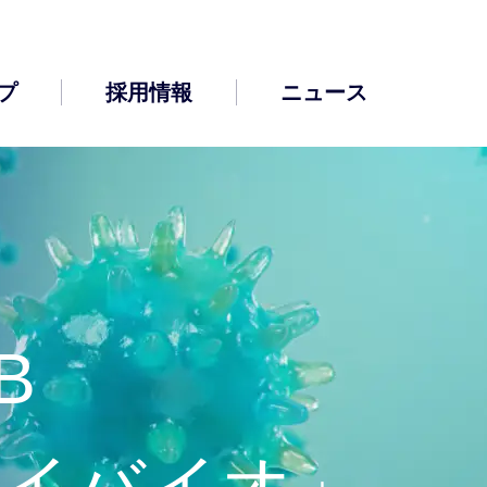
プ
採用情報
ニュース
+B
会社概要
決算短信
遺伝子関連試薬
レイバイオ」