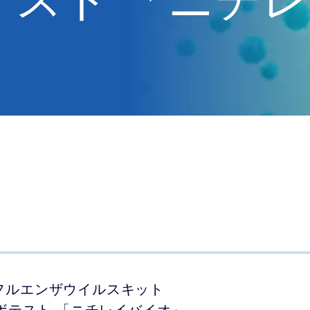
コントロール・
ンダー
組織図
IRポリシー
F
ロマト試薬
キャリブレーター
イアンス
へのリンク
ビジネスレポート
一般事業主行動計画
イン
フルエンザウイルスキット
 抗原コンボテスト 「ニチレイバイオ」