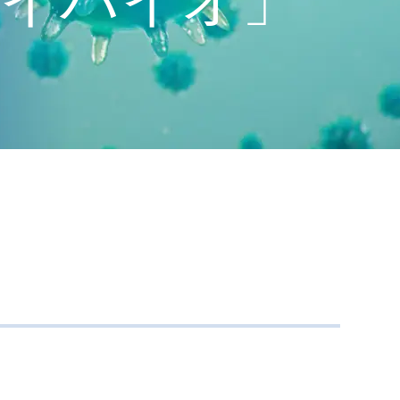
新型コロナウイルス検査試
透明性に関する指針
AQ
薬
株主総会招集通知
女性活躍推進法